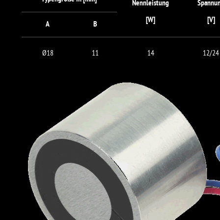
Nennleistung
Spannu
[W]
[V]
A
B
Ø18
11
14
12/24