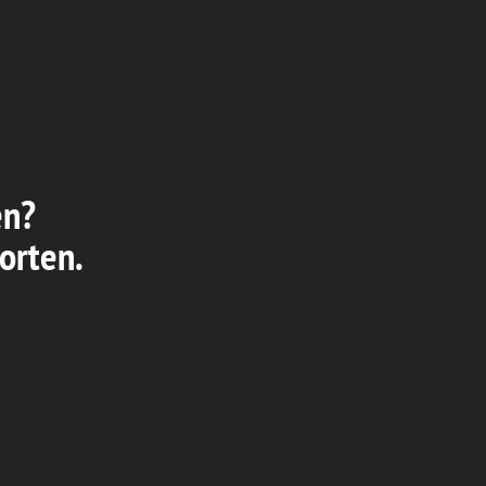
en?
orten.