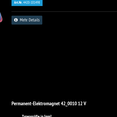
Art.Nr.
4420-101498
Mehr Details
Permanent-Elektromagnet 42_0010 12 V
Typengröße in [mm]