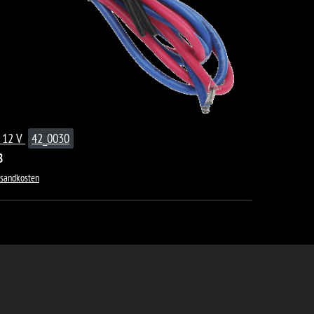
 12 V
42_0030
8
rsandkosten