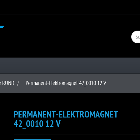
e RUND
Permanent-Elektromagnet 42_0010 12 V
PERMANENT-ELEKTROMAGNET
42_0010 12 V