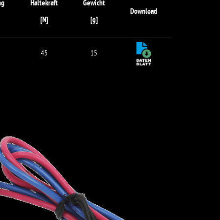
ng
Haltekraft
Gewicht
Download
[N]
[g]
45
15