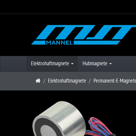
Elektrohaftmagnete
Hubmagnete
S
Elektrohaftmagnete
Permanent-E-Magnet
t
a
r
t
s
e
i