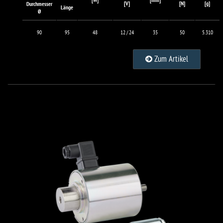
[W]
[mm]
[V]
[N]
[g]
Durchmesser
Länge
Ø
90
95
48
12 / 24
35
50
5.310
Zum Artikel