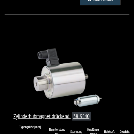
Zylinderhubmagnet drückend
38_9540
Typengröße [mm]
Nennleistung
Hublänge
Spannung
Hubkraft
Gewicht