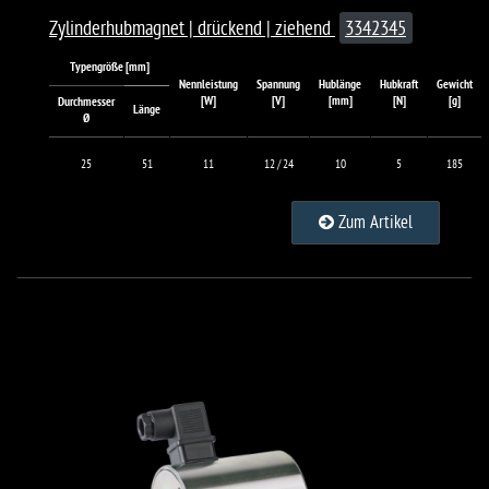
Zylinderhubmagnet | drückend | ziehend
3342345
Typengröße [mm]
Nennleistung
Spannung
Hublänge
Hubkraft
Gewicht
[W]
[V]
[mm]
[N]
[g]
Durchmesser
Länge
Ø
25
51
11
12 / 24
10
5
185
Zum Artikel