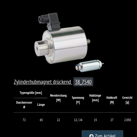
Zylinderhubmagnet drückend
38_7540
Typengröße [mm]
Nennleistung
Hublänge
Spannung
Hubkraft
Gewicht
[W]
[mm]
[V]
[N]
[g]
Durchmesser
Länge
Ø
72
65
22
12 / 24
15
27
2.050
Zum Artikel