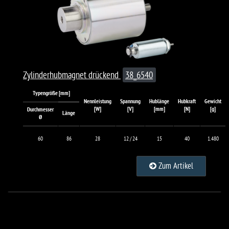
Zylinderhubmagnet drückend
38_6540
Typengröße [mm]
Nennleistung
Spannung
Hublänge
Hubkraft
Gewicht
[W]
[V]
[mm]
[N]
[g]
Durchmesser
Länge
Ø
60
86
28
12 / 24
15
40
1.480
Zum Artikel