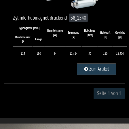
Zylinderhubmagnet drückend
38_1540
Typengröße [mm]
Nennleistung
Hublänge
Spannung
Hubkraft
Gewicht
[W]
[mm]
[V]
[N]
[g]
Durchmesser
Länge
Ø
125
150
84
12 / 24
50
120
12.500
Zum Artikel
Seite 1 von 1