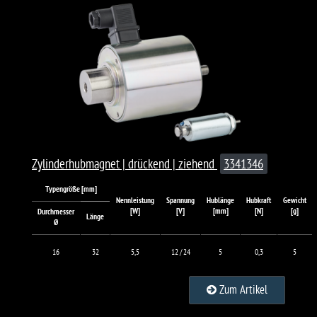
Zylinderhubmagnet | drückend | ziehend
3341346
Typengröße [mm]
Nennleistung
Spannung
Hublänge
Hubkraft
Gewicht
[W]
[V]
[mm]
[N]
[g]
Durchmesser
Länge
Ø
16
32
5,5
12 / 24
5
0,3
5
Zum Artikel