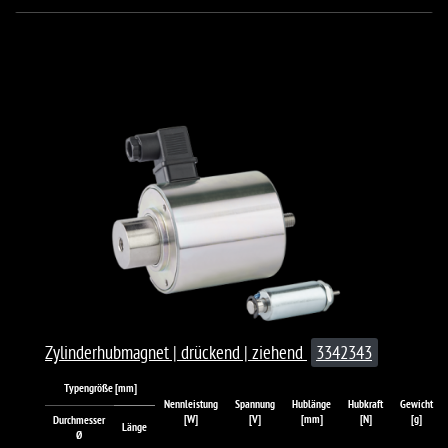
Zylinderhubmagnet | drückend | ziehend
3342343
Typengröße [mm]
Nennleistung
Spannung
Hublänge
Hubkraft
Gewicht
[W]
[V]
[mm]
[N]
[g]
Durchmesser
Länge
Ø