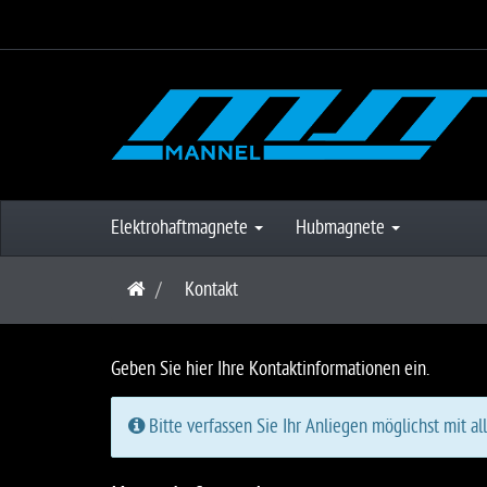
Elektrohaftmagnete
Hubmagnete
S
Kontakt
t
a
r
Geben Sie hier Ihre Kontaktinformationen ein.
t
s
Bitte verfassen Sie Ihr Anliegen möglichst mit al
e
i