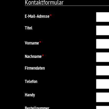
Kontaktformular
t
e
E-Mail-Adresse
*
Titel
Vorname
*
Nachname
*
Firmendaten
Telefon
Handy
Bestellnummer