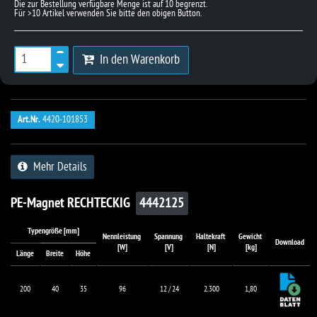
In den Warenkorb
Art.Nr.
4420-101853
Mehr Details
PE-Magnet RECHTECKIG
4442125
Typengröße [mm]
Nennleistung
Spannung
Haltekraft
Gewicht
Download
[W]
[V]
[N]
[kg]
Länge
Breite
Höhe
200
40
35
96
12 / 24
2.300
1,80